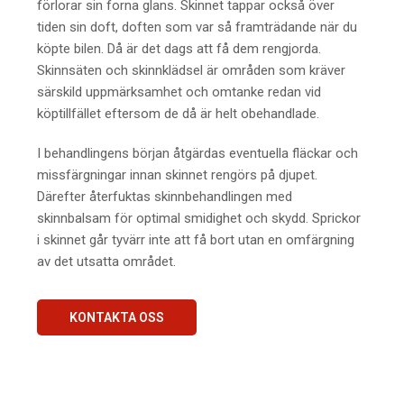
förlorar sin forna glans. Skinnet tappar också över
tiden sin doft, doften som var så framträdande när du
köpte bilen. Då är det dags att få dem rengjorda.
Skinnsäten och skinnklädsel är områden som kräver
särskild uppmärksamhet och omtanke redan vid
köptillfället eftersom de då är helt obehandlade.
I behandlingens början åtgärdas eventuella fläckar och
missfärgningar innan skinnet rengörs på djupet.
Därefter återfuktas skinnbehandlingen med
skinnbalsam för optimal smidighet och skydd. Sprickor
i skinnet går tyvärr inte att få bort utan en omfärgning
av det utsatta området.
KONTAKTA OSS