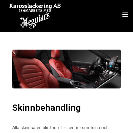
Karosslackering AB
I SAMARBETE MED
Skinnbehandling
Alla skinnsäten blir förr eller senare smutsiga och